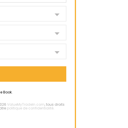
ue Book.
-2026
ValueMyTradeIn.com
, tous droits
otre
politique de confidentialité
.